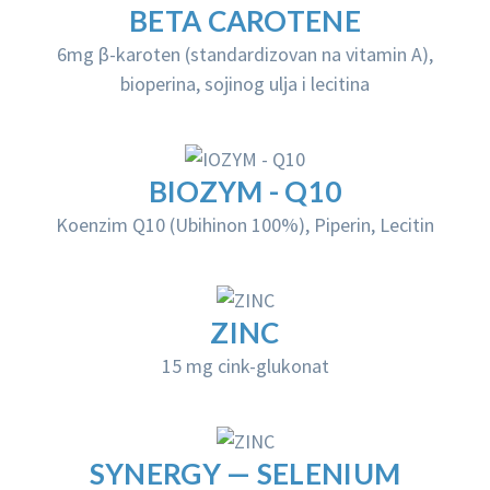
BETA CAROTENE
6mg β-karoten
(standardizovan na vitamin A),
bioperina, sojinog ulja i lecitina
BIOZYM - Q10
Koenzim Q10
(Ubihinon 100%), Piperin, Lecitin
ZINC
15 mg cink-glukonat
SYNERGY — SELENIUM