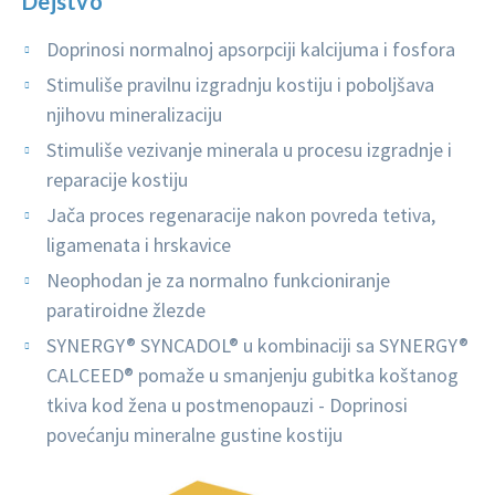
Dejstvo
Doprinosi normalnoj apsorpciji kalcijuma i fosfora
Stimuliše pravilnu izgradnju kostiju i poboljšava
njihovu mineralizaciju
Stimuliše vezivanje minerala u procesu izgradnje i
reparacije kostiju
Jača proces regenaracije nakon povreda tetiva,
ligamenata i hrskavice
Neophodan je za normalno funkcioniranje
paratiroidne žlezde
SYNERGY® SYNCADOL® u kombinaciji sa SYNERGY®
CALCEED® pomaže u smanjenju gubitka koštanog
tkiva kod žena u postmenopauzi - Doprinosi
povećanju mineralne gustine kostiju