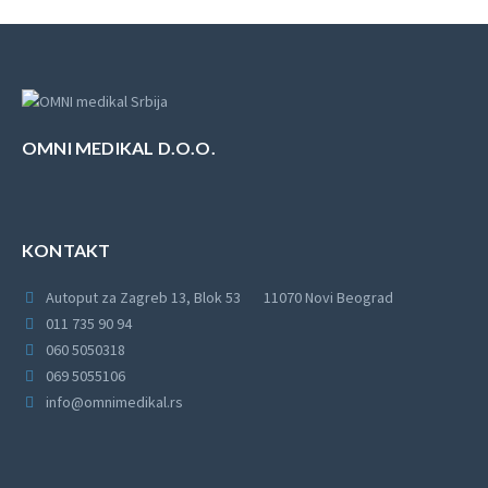
OMNI MEDIKAL D.O.O.
KONTAKT
Autoput za Zagreb 13, Blok 53
11070 Novi Beograd
011 735 90 94
060 5050318
069 5055106
info@omnimedikal.rs